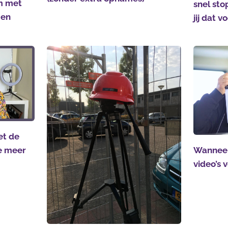
m met
snel sto
gen
jij dat 
et de
ie meer
Wanneer
video’s 