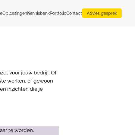
e
Oplossingen
Kennisbank
Portfolio
Contact
Advies gesprek
zet voor jouw bedrijf. Of
ste werken, of gewoon
en inzichten die je
aar te worden,