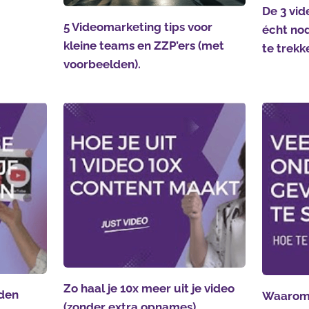
De 3 vid
5 Videomarketing tips voor
écht nod
kleine teams en ZZP’ers (met
te trekk
voorbeelden).
Zo haal je 10x meer uit je video
den
Waarom 
(zonder extra opnames)