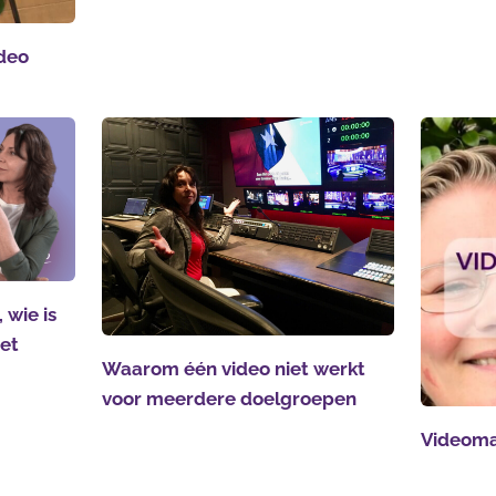
ideo
 wie is
het
Waarom één video niet werkt
voor meerdere doelgroepen
Videoma