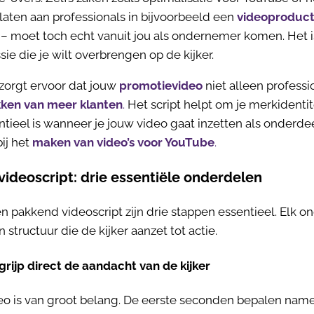
rlaten aan professionals in bijvoorbeeld een
videoproducti
t – moet toch echt vanuit jou als ondernemer komen. Het is
ie die je wilt overbrengen op de kijker.
 zorgt ervoor dat jouw
promotievideo
niet alleen profess
ken van meer klanten
.
Het script helpt om je merkidenti
tieel is wanneer je jouw video gaat inzetten als onderde
bij het
maken van video’s voor YouTube
.
ideoscript: drie essentiële onderdelen
en pakkend videoscript zijn drie stappen essentieel. Elk 
 structuur die de kijker aanzet tot actie.
 grijp direct de aandacht van de kijker
eo is van groot belang. De eerste seconden bepalen nameli