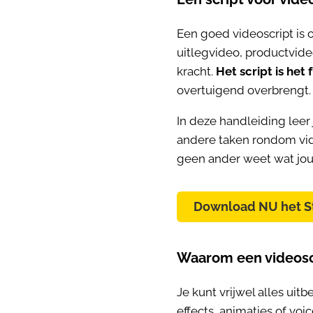
Een goed videoscript is 
uitlegvideo, productvideo
kracht.
Het script is het
overtuigend overbrengt.
In deze handleiding leer
andere taken rondom vide
geen ander weet wat jouw
Download NU het S
Waarom een videoscr
Je kunt vrijwel alles uit
effects, animaties of voi