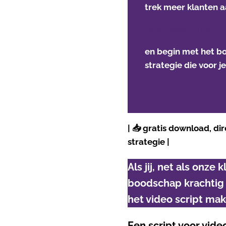
trek meer klanten a
Download nu het gr
en begin met het b
strategie die voor j
| 📥 gratis download, di
strategie |
Als jij, net als onze
boodschap krachtig 
het video script mak
Een script voor vide