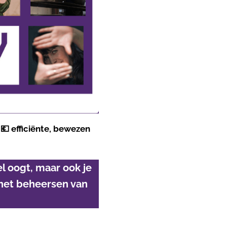
 💶 efficiënte, bewezen
eel oogt, maar ook je
 het beheersen van