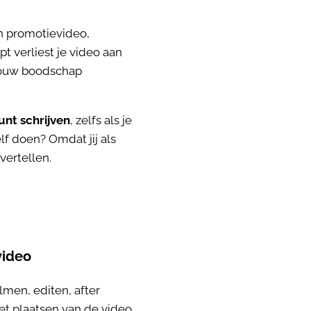
en promotievideo,
pt verliest je video aan
 jouw boodschap
unt schrijven
, zelfs als je
f doen? Omdat jij als
vertellen.
video
ilmen, editen, after
het plaatsen van de video