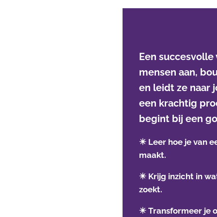
Een succesvolle v
mensen aan, bo
en leidt ze naar 
een krachtig pro
begint bij een g
✴️ Leer hoe je van e
maakt.
✴️
Krijg inzicht in w
zoekt.
✴️ Transformeer je 