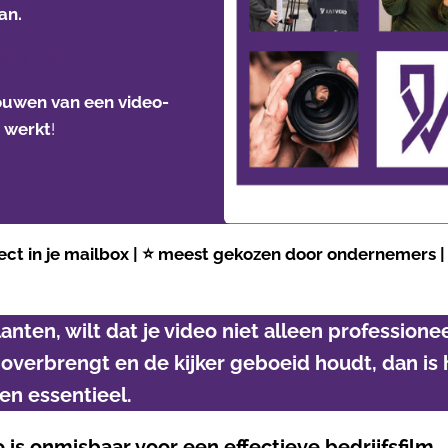
an.
atis Stappenplan
ouwen van een video-
e werkt
!
rect in je mailbox | ⭐ meest gekozen door ondernemers |
 klanten, wilt dat je video niet alleen profession
overbrengt en de kijker geboeid houdt, dan is
en essentieel.
o is onmisbaar voor een effectieve bedrijfsfilm