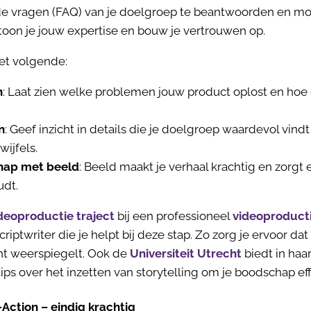
de vragen (FAQ) van je doelgroep te beantwoorden en m
oon je jouw expertise en bouw je vertrouwen op.
et volgende:
n
: Laat zien welke problemen jouw product oplost en hoe 
n
: Geef inzicht in details die je doelgroep waardevol vindt
ijfels.
chap met beeld
: Beeld maakt je verhaal krachtig en zorgt 
udt.
deoproductie traject
bij een professioneel
videoproducti
ptwriter die je helpt bij deze stap. Zo zorg je ervoor da
lant weerspiegelt. Ook de
Universiteit Utrecht
biedt in haar
ips over het inzetten van storytelling om je boodschap eff
-Action – eindig krachtig