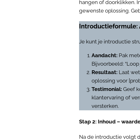
hangen of doorklikken. I
gewenste oplossing. Geb
Introductieformule: 
Je kunt je introductie s
Aandacht:
Pak mete
Bijvoorbeeld: “Loop 
Resultaat:
Laat wet
oplossing voor [pro
Testimonial:
Geef ko
klantervaring of ver
versterken.
Stap 2: Inhoud – waardev
Na de introductie volgt d