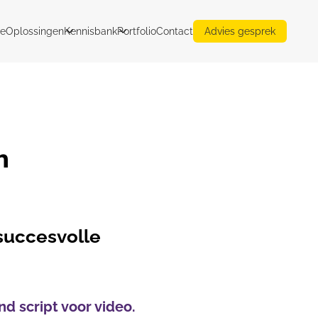
e
Oplossingen
Kennisbank
Portfolio
Contact
Advies gesprek
n
 succesvolle
nd script voor video.