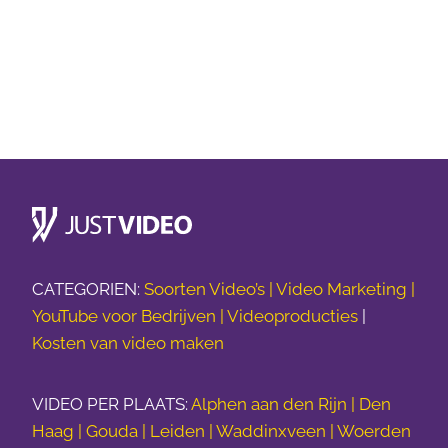
CATEGORIEN:
Soorten Video’s |
Video Marketing |
YouTube voor Bedrijven |
Videoproducties
|
Kosten van video maken
VIDEO PER PLAATS:
Alphen aan den Rijn | Den
Haag | Gouda | Leiden | Waddinxveen | Woerden