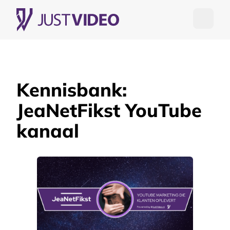
Open me
Kennisbank:
JeaNetFikst YouTube
kanaal