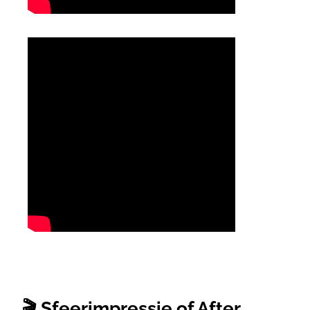
🎬 Sfeerimpressie of After