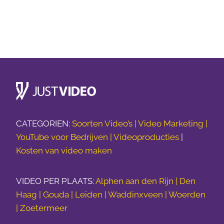
CATEGORIEN:
Soorten Video’s |
Video Marketing |
YouTube voor Bedrijven |
Videoproducties
|
Kosten van video maken
VIDEO PER PLAATS:
Alphen aan den Rijn | Den
Haag | Gouda | Leiden | Waddinxveen | Woerden
| Zoetermeer