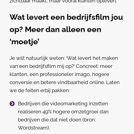
zichtbaar maakt, maar vooral klanten oplevert.
Wat levert een bedrijfsfilm jou
op? Meer dan alleen een
‘moetje’
Je wilt natuurlijk weten: ‘Wat levert het maken
van een bedrijfsfilm mij op?’ Concreet: meer
klanten, een professioneler imago, hogere
conversie en betere vindbaarheid online. Laten
we de feiten erbij pakken:
Bedrijven die videomarketing inzetten
realiseren 49% hogere omzetgroei dan
bedrijven die dat niet doen (bron:
Wordstream).