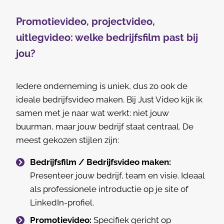
Promotievideo, projectvideo,
uitlegvideo: welke bedrijfsfilm past bij
jou?
Iedere onderneming is uniek, dus zo ook de
ideale bedrijfsvideo maken. Bij Just Video kijk ik
samen met je naar wat werkt: niet jouw
buurman, maar jouw bedrijf staat centraal. De
meest gekozen stijlen zijn:
Bedrijfsfilm / Bedrijfsvideo maken:
Presenteer jouw bedrijf, team en visie. Ideaal
als professionele introductie op je site of
LinkedIn-profiel.
Promotievideo:
Specifiek gericht op