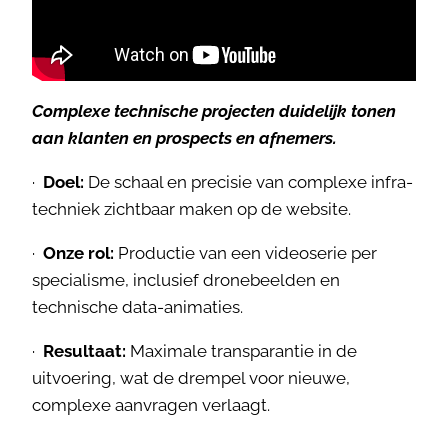
Complexe technische projecten duidelijk tonen
aan klanten en prospects en afnemers.
·
Doel:
De schaal en precisie van complexe infra-
techniek zichtbaar maken op de website.
·
Onze rol:
Productie van een videoserie per
specialisme, inclusief dronebeelden en
technische data-animaties.
·
Resultaat:
Maximale transparantie in de
uitvoering, wat de drempel voor nieuwe,
complexe aanvragen verlaagt.