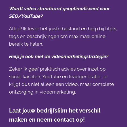
Wordt video standaard geoptimaliseerd voor
SEO/YouTube?
Altijd! Ik lever het juiste bestand en help bij titels,
tags en beschrijvingen om maximaal online
bereik te halen.
Help je ook met de videomarketingstrategie?
Zeker. Ik geef praktisch advies over inzet op
social kanalen, YouTube en leadgeneratie. Je
krijgt dus niet alleen een video, maar complete
ontzorging in videomarketing.
Laat jouw bedrijfsfilm het verschil
maken en neem contact op!