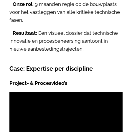
·
Onze rol:
9 maanden regie op de bouwplaats
voor het vastleggen van alle kritieke technische
fasen.
·
Resultaat:
Een visueel dossier dat technische
innovatie en procesbeheersing aantoont in
nieuwe aanbestedingstrajecten.
Case: Expertise per discipline
Project- & Procesvideo’s