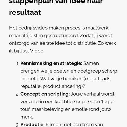
stappenplan van idee naar
resultaat
Het bedrijfsvideo maken proces is maatwerk,
maar altijd slim gestructureerd. Zodat jij wordt
ontzorgd van eerste idee tot distributie. Zo werk
ik bij Just Video:
Kennismaking en strategie:
Samen
brengen we je doelen en doelgroep scherp
in beeld. Wat wil je bereiken (meer leads,
reputatie, productlancering)?
Concept en scripting:
Jouw verhaal wordt
vertaald in een krachtig script. Geen ‘logo-
tour’, maar beleving en emotie rond jouw
merk.
Productie:
Filmen met een team van