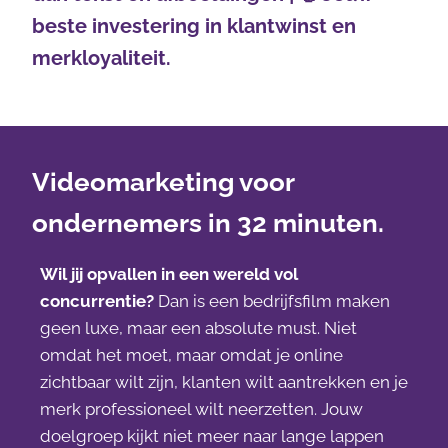
beste investering in klantwinst en
merkloyaliteit.
Videomarketing voor
ondernemers in 32 minuten.
Wil jij opvallen in een wereld vol
concurrentie?
Dan is een bedrijfsfilm maken
geen luxe, maar een absolute must. Niet
omdat het moet, maar omdat je online
zichtbaar wilt zijn, klanten wilt aantrekken en je
merk professioneel wilt neerzetten. Jouw
doelgroep kijkt niet meer naar lange lappen