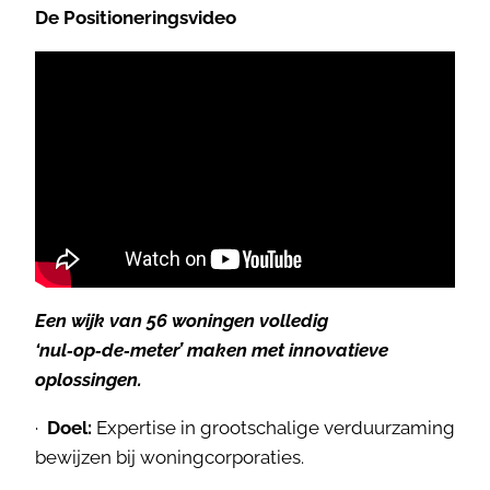
De Positioneringsvideo
Een wijk van 56 woningen volledig
‘nul‑op‑de‑meter’ maken met innovatieve
oplossingen.
·
Doel:
Expertise in grootschalige verduurzaming
bewijzen bij woningcorporaties.