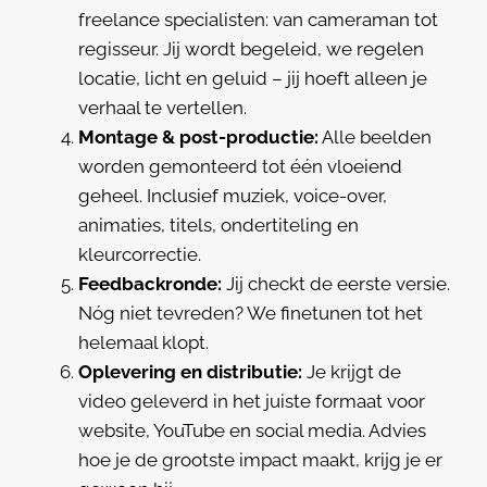
freelance specialisten: van cameraman tot
regisseur. Jij wordt begeleid, we regelen
locatie, licht en geluid – jij hoeft alleen je
verhaal te vertellen.
Montage & post-productie:
Alle beelden
worden gemonteerd tot één vloeiend
geheel. Inclusief muziek, voice-over,
animaties, titels, ondertiteling en
kleurcorrectie.
Feedbackronde:
Jij checkt de eerste versie.
Nóg niet tevreden? We finetunen tot het
helemaal klopt.
Oplevering en distributie:
Je krijgt de
video geleverd in het juiste formaat voor
website, YouTube en social media. Advies
hoe je de grootste impact maakt, krijg je er