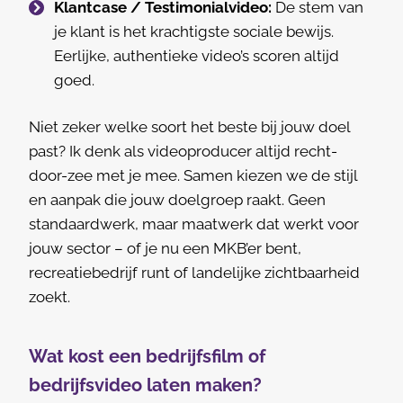
Klantcase / Testimonialvideo:
De stem van
je klant is het krachtigste sociale bewijs.
Eerlijke, authentieke video’s scoren altijd
goed.
Niet zeker welke soort het beste bij jouw doel
past? Ik denk als videoproducer altijd recht-
door-zee met je mee. Samen kiezen we de stijl
en aanpak die jouw doelgroep raakt. Geen
standaardwerk, maar maatwerk dat werkt voor
jouw sector – of je nu een MKB’er bent,
recreatiebedrijf runt of landelijke zichtbaarheid
zoekt.
Wat kost een bedrijfsfilm of
bedrijfsvideo laten maken?