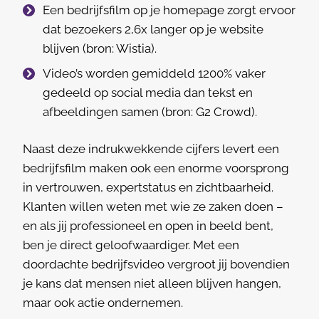
Een bedrijfsfilm op je homepage zorgt ervoor
dat bezoekers 2,6x langer op je website
blijven (bron: Wistia).
Video’s worden gemiddeld 1200% vaker
gedeeld op social media dan tekst en
afbeeldingen samen (bron: G2 Crowd).
Naast deze indrukwekkende cijfers levert een
bedrijfsfilm maken ook een enorme voorsprong
in vertrouwen, expertstatus en zichtbaarheid.
Klanten willen weten met wie ze zaken doen –
en als jij professioneel en open in beeld bent,
ben je direct geloofwaardiger. Met een
doordachte bedrijfsvideo vergroot jij bovendien
je kans dat mensen niet alleen blijven hangen,
maar ook actie ondernemen.