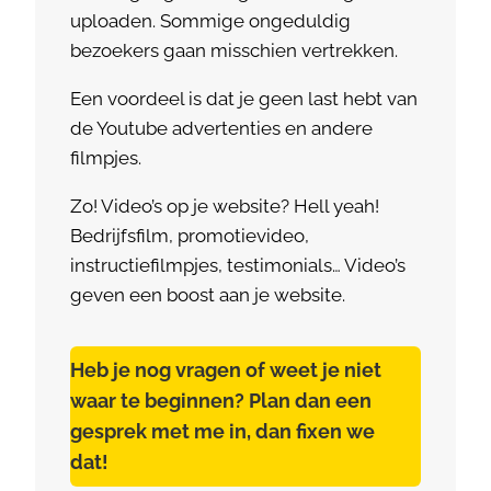
uploaden. Sommige ongeduldig
bezoekers gaan misschien vertrekken.
Een voordeel is dat je geen last hebt van
de Youtube advertenties en andere
filmpjes.
Zo! Video’s op je website? Hell yeah!
Bedrijfsfilm, promotievideo,
instructiefilmpjes, testimonials… Video’s
geven een boost aan je website.
Heb je nog vragen of weet je niet
waar te beginnen? Plan dan een
gesprek met me in, dan fixen we
dat!