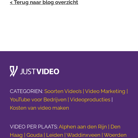
< Terug naar blog overzicht
CATEGORIEN:
Soorten Video’s |
Video Marketing |
YouTube voor Bedrijven |
Videoproducties
|
Kosten van video maken
VIDEO PER PLAATS:
Alphen aan den Rijn | Den
Haag | Gouda | Leiden | Waddinxveen | Woerden