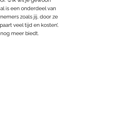
oor. ☺Ik wil je gewoon
al is een onderdeel van
nemers zoals jij, door ze
art veel tijd en kosten’,
nog meer biedt.