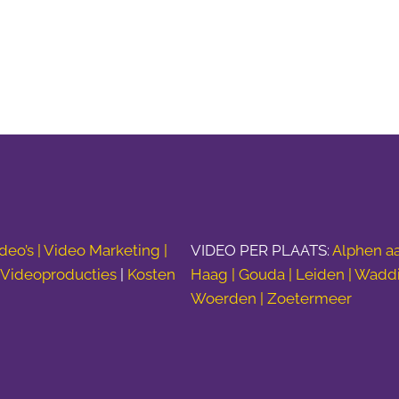
deo’s |
Video Marketing |
VIDEO PER PLAATS:
Alphen aa
|
Videoproducties
|
Kosten
Haag | Gouda | Leiden | Wadd
Woerden | Zoetermeer