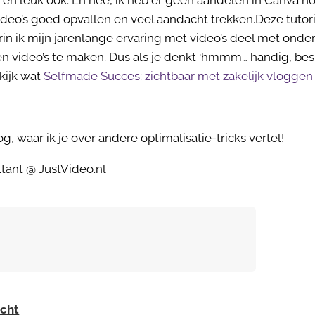
k en leuk ook. En nee, ik heb er geen aandelen in Canva h
deo’s goed opvallen en veel aandacht trekken.Deze tutori
rin ik mijn jarenlange ervaring met video’s deel met onder
n video’s te maken. Dus als je denkt ‘hmmm… handig, bespa
 kijk wat
Selfmade Succes: zichtbaar met zakelijk vloggen
, waar ik je over andere optimalisatie-tricks vertel!
ltant @ JustVideo.nl
icht