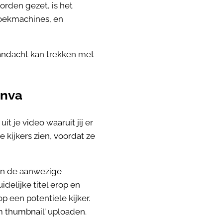
orden gezet, is het
zoekmachines, en
aandacht kan trekken met
anva
t je video waaruit jij er
e kijkers zien, voordat ze
van de aanwezige
idelijke titel erop en
p een potentiele kijker.
m thumbnail’ uploaden.