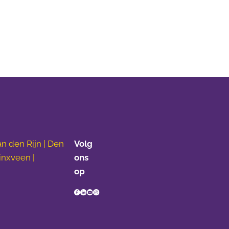
n den Rijn | Den
Volg
inxveen |
ons
op