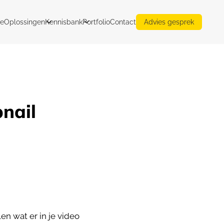
e
Oplossingen
Kennisbank
Portfolio
Contact
Advies gesprek
nail
len wat er in je video