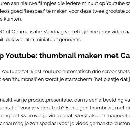
uren aan nieuwe filmpjes die iedere minuut op Youtube w
deo’s goed ‘leesbaar’ te maken voor deze twee grootste 
e klanten.
O of Optimalisatie. Vandaag vertel ik je hoe jouw video 
l, ook wel ‘film miniatuur’ genoemd.
p Youtube: thumbnail maken met C
ouTube zet, kiest YouTube automatisch drie screenshots ui
een ‘thumbnail’ en wordt je startscherm (het plaatje dat j
maakt van je productpresentatie, dan is een afbeelding 
sentatief voor je video, toch? Een eigen thumbnail, met du
 aangeeft waarover je video gaat, werkt als een magneet o
kanaal mag je zo’n speciaal voor je video gemaakte ‘custo