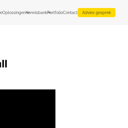
e
Oplossingen
Kennisbank
Portfolio
Contact
Advies gesprek
ll