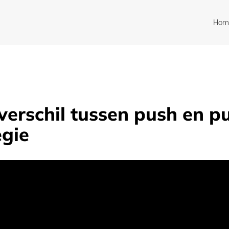
Hom
verschil tussen push en pu
egie