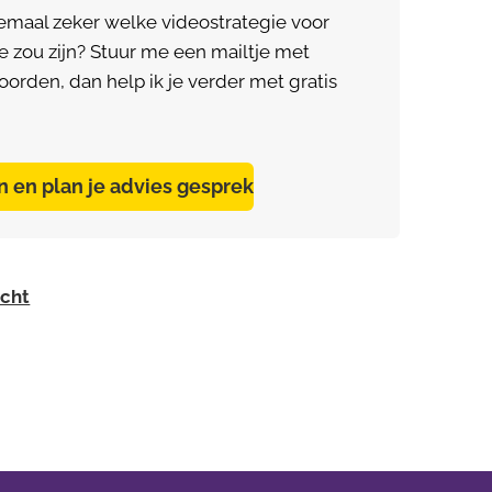
emaal zeker welke videostrategie voor
te zou zijn? Stuur me een mailtje met
oorden, dan help ik je verder met gratis
in en plan je advies gesprek
icht