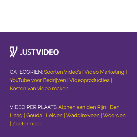
CATEGORIEN:
Soorten Video’s |
Video Marketing |
YouTube voor Bedrijven |
Videoproducties
|
Kosten van video maken
VIDEO PER PLAATS:
Alphen aan den Rijn | Den
Haag | Gouda | Leiden | Waddinxveen | Woerden
| Zoetermeer