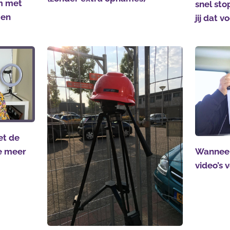
m met
snel sto
gen
jij dat 
et de
ie meer
Wanneer
video’s 