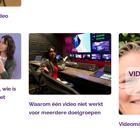
ideo
 wie is
het
Waarom één video niet werkt
voor meerdere doelgroepen
Videoma