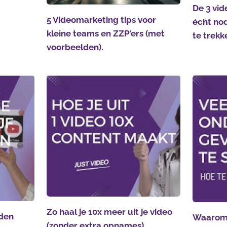
De 3 vid
5 Videomarketing tips voor
écht nod
kleine teams en ZZP’ers (met
te trekk
voorbeelden).
Zo haal je 10x meer uit je video
den
Waarom 
(zonder extra opnames)