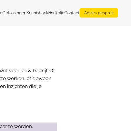
e
Oplossingen
Kennisbank
Portfolio
Contact
Advies gesprek
zet voor jouw bedrijf. Of
ste werken, of gewoon
en inzichten die je
aar te worden,