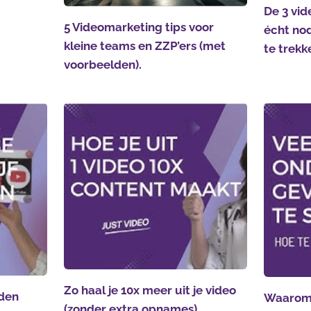
De 3 vid
5 Videomarketing tips voor
écht nod
kleine teams en ZZP’ers (met
te trekk
voorbeelden).
Zo haal je 10x meer uit je video
den
Waarom 
(zonder extra opnames)