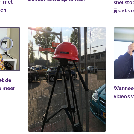
m met
snel sto
gen
jij dat 
et de
ie meer
Wanneer
video’s 