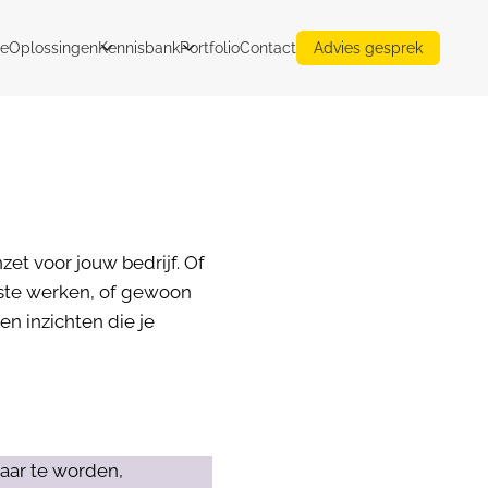
e
Oplossingen
Kennisbank
Portfolio
Contact
Advies gesprek
zet voor jouw bedrijf. Of
ste werken, of gewoon
en inzichten die je
aar te worden,