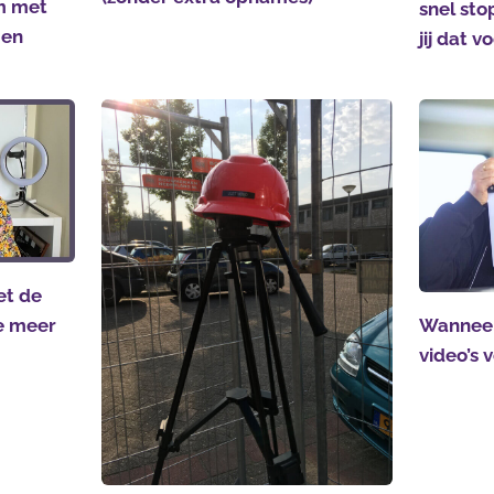
m met
snel sto
gen
jij dat 
et de
ie meer
Wanneer
video’s 