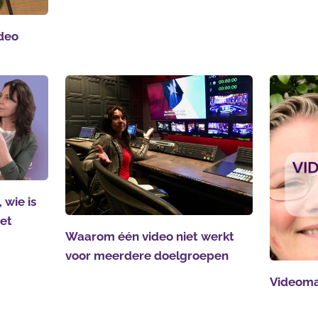
ideo
 wie is
het
Waarom één video niet werkt
voor meerdere doelgroepen
Videoma