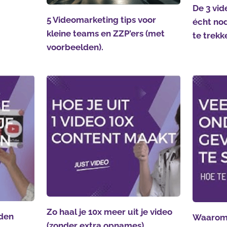
De 3 vid
5 Videomarketing tips voor
écht nod
kleine teams en ZZP’ers (met
te trekk
voorbeelden).
Zo haal je 10x meer uit je video
den
Waarom 
(zonder extra opnames)