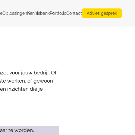
e
Oplossingen
Kennisbank
Portfolio
Contact
Advies gesprek
zet voor jouw bedrijf. Of
ste werken, of gewoon
en inzichten die je
aar te worden,