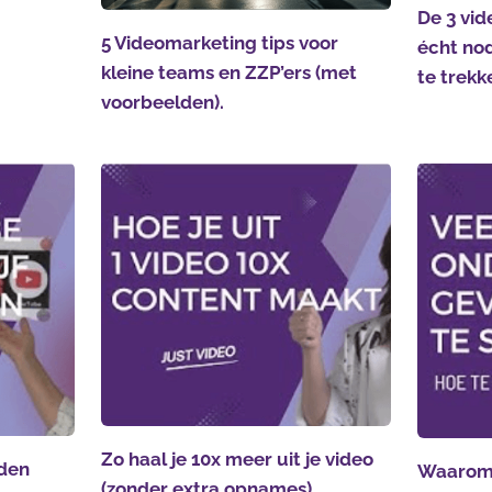
De 3 vid
5 Videomarketing tips voor
écht nod
kleine teams en ZZP’ers (met
te trekk
voorbeelden).
Zo haal je 10x meer uit je video
den
Waarom 
(zonder extra opnames)