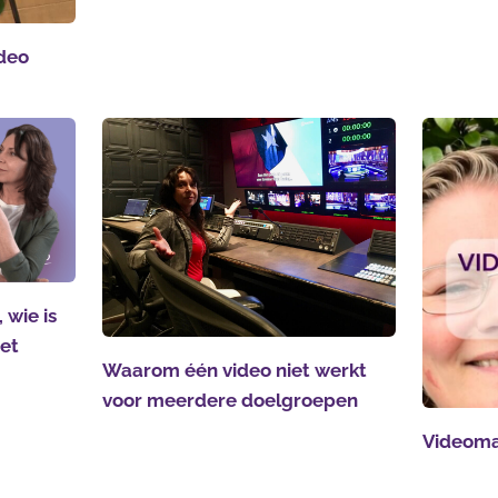
ideo
 wie is
het
Waarom één video niet werkt
voor meerdere doelgroepen
Videoma