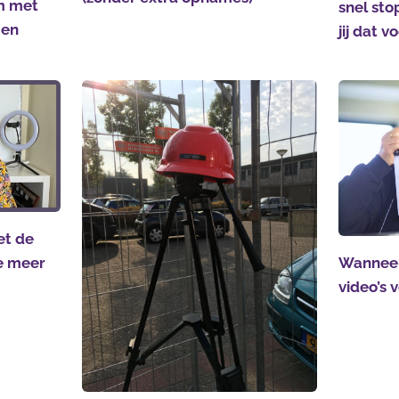
m met
snel sto
gen
jij dat 
et de
ie meer
Wanneer
video’s 