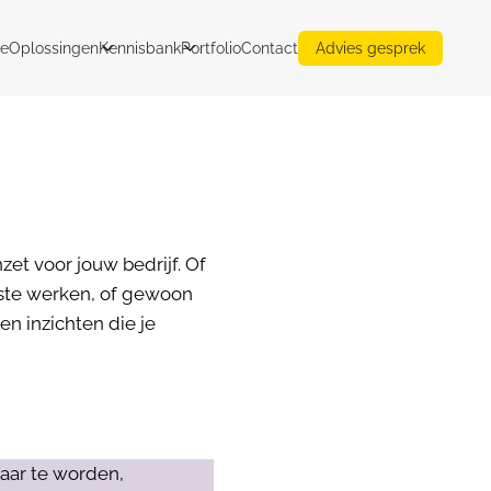
e
Oplossingen
Kennisbank
Portfolio
Contact
Advies gesprek
zet voor jouw bedrijf. Of
ste werken, of gewoon
en inzichten die je
aar te worden,