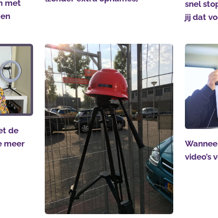
m met
snel sto
gen
jij dat 
et de
ie meer
Wanneer
video’s 