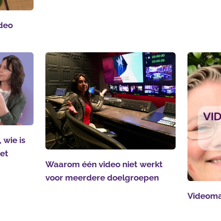
ideo
 wie is
het
Waarom één video niet werkt
voor meerdere doelgroepen
Videoma