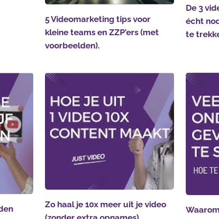
De 3 vid
5 Videomarketing tips voor
écht nod
kleine teams en ZZP’ers (met
te trekk
voorbeelden).
Zo haal je 10x meer uit je video
den
Waarom 
(zonder extra opnames)