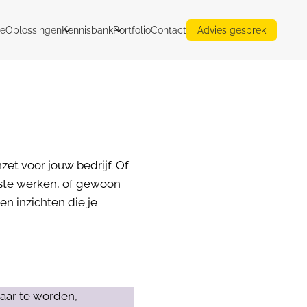
e
Oplossingen
Kennisbank
Portfolio
Contact
Advies gesprek
zet voor jouw bedrijf. Of
ste werken, of gewoon
en inzichten die je
aar te worden,