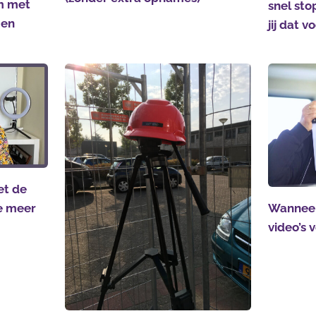
m met
snel sto
gen
jij dat 
et de
ie meer
Wanneer
video’s 