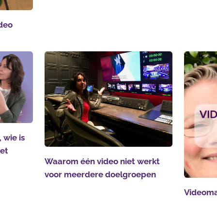
ideo
 wie is
het
Waarom één video niet werkt
voor meerdere doelgroepen
Videoma