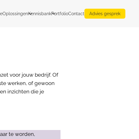
e
Oplossingen
Kennisbank
Portfolio
Contact
Advies gesprek
zet voor jouw bedrijf. Of
ste werken, of gewoon
en inzichten die je
aar te worden,