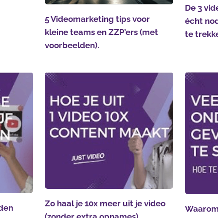
De 3 vid
5 Videomarketing tips voor
écht nod
kleine teams en ZZP’ers (met
te trekk
voorbeelden).
Zo haal je 10x meer uit je video
den
Waarom 
(zonder extra opnames)