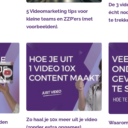
De 3 vid
5 Videomarketing tips voor
écht nod
kleine teams en ZZP’ers (met
te trekk
voorbeelden).
Zo haal je 10x meer uit je video
den
Waarom 
(zonder extra opnames)