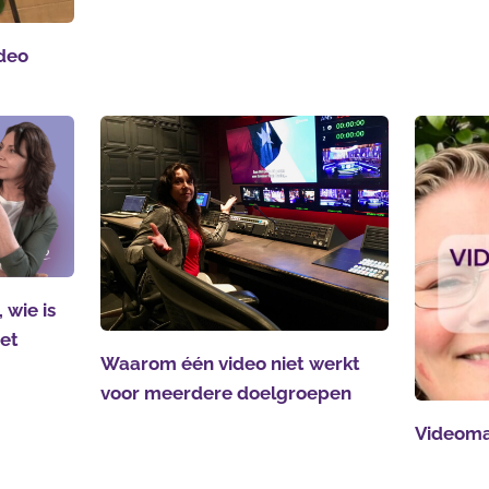
ideo
 wie is
het
Waarom één video niet werkt
voor meerdere doelgroepen
Videoma