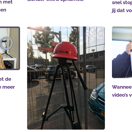
m met
snel sto
gen
jij dat 
et de
ie meer
Wanneer
video’s 