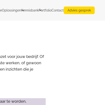
e
Oplossingen
Kennisbank
Portfolio
Contact
Advies gesprek
zet voor jouw bedrijf. Of
ste werken, of gewoon
en inzichten die je
aar te worden,