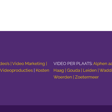
deo’s |
Video Marketing |
VIDEO PER PLAATS:
Alphen aa
|
Videoproducties
|
Kosten
Haag | Gouda | Leiden | Wadd
Woerden | Zoetermeer