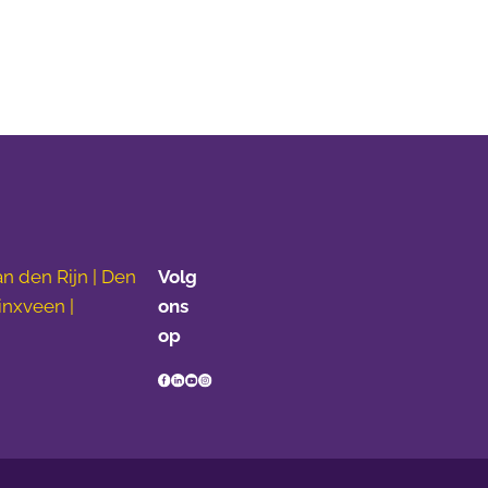
n den Rijn | Den
Volg
inxveen |
ons
op