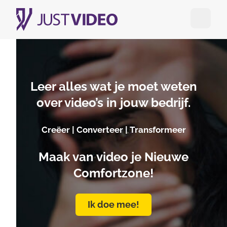
Open me
Leer alles wat je moet weten
over video’s in jouw bedrijf.
Creëer | Converteer | Transformeer
Maak van video je Nieuwe
Comfortzone!
Ik doe mee!