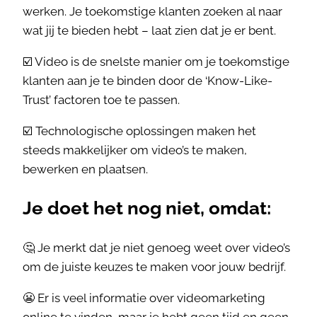
werken. Je toekomstige klanten zoeken al naar
wat jij te bieden hebt – laat zien dat je er bent.
☑️ Video is de snelste manier om je toekomstige
klanten aan je te binden door de ‘Know-Like-
Trust’ factoren toe te passen.
☑️ Technologische oplossingen maken het
steeds makkelijker om video’s te maken,
bewerken en plaatsen.
Je doet het nog niet, omdat:
🤔 Je merkt dat je niet genoeg weet over video’s
om de juiste keuzes te maken voor jouw bedrijf.
😬 Er is veel informatie over videomarketing
online te vinden, maar je hebt geen tijd en geen