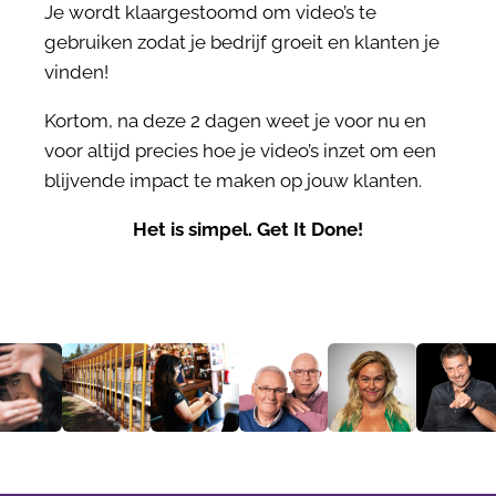
Je wordt klaargestoomd om video’s te
gebruiken zodat je bedrijf groeit en klanten je
vinden!
Kortom, na deze 2 dagen weet je voor nu en
voor altijd precies hoe je video’s inzet om een
blijvende impact te maken op jouw klanten.
Het is simpel. Get It Done!