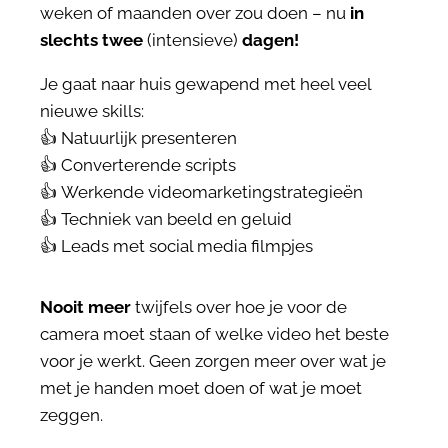
weken of maanden over zou doen – nu
in
slechts twee
(intensieve)
dagen!
Je gaat naar huis gewapend met heel veel
nieuwe skills:
👍 Natuurlijk presenteren
👍 Converterende scripts
👍 Werkende videomarketingstrategieën
👍 Techniek van beeld en geluid
👍 Leads met social media filmpjes
Nooit meer
twijfels over hoe je voor de
camera moet staan of welke video het beste
voor je werkt. Geen zorgen meer over wat je
met je handen moet doen of wat je moet
zeggen.