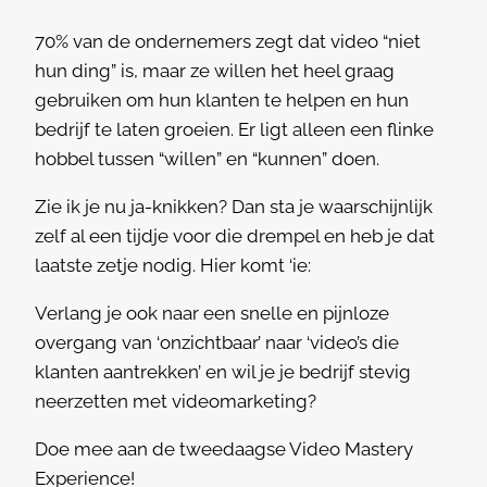
70% van de ondernemers zegt dat video “niet
hun ding” is, maar ze willen het heel graag
gebruiken om hun klanten te helpen en hun
bedrijf te laten groeien. Er ligt alleen een flinke
hobbel tussen “willen” en “kunnen” doen.
Zie ik je nu ja-knikken? Dan sta je waarschijnlijk
zelf al een tijdje voor die drempel en heb je dat
laatste zetje nodig. Hier komt ‘ie:
Verlang je ook naar een snelle en pijnloze
overgang van ‘onzichtbaar’ naar ‘video’s die
klanten aantrekken’ en wil je je bedrijf stevig
neerzetten met videomarketing?
Doe mee aan de tweedaagse Video Mastery
Experience!