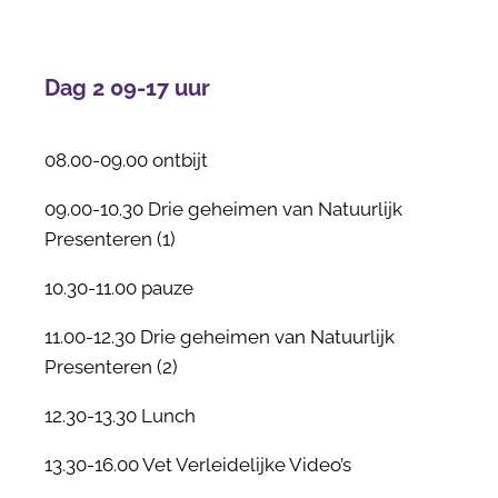
Dag 2 09-17 uur
08.00-09.00 ontbijt
09.00-10.30 Drie geheimen van Natuurlijk
Presenteren (1)
10.30-11.00 pauze
11.00-12.30 Drie geheimen van Natuurlijk
Presenteren (2)
12.30-13.30 Lunch
13.30-16.00 Vet Verleidelijke Video’s