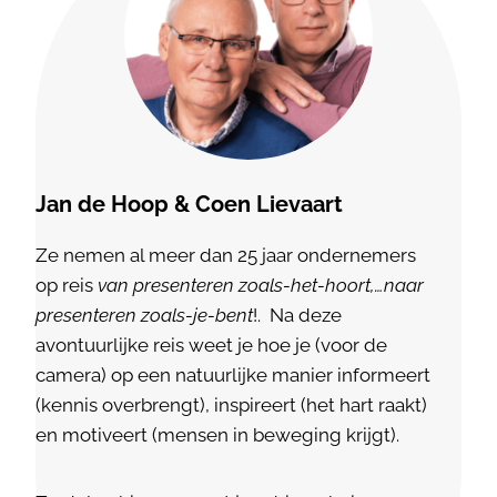
Jan de Hoop & Coen Lievaart
Ze nemen al meer dan 25 jaar ondernemers
op reis
van presenteren zoals-het-hoort,…naar
presenteren zoals-je-bent
!. Na deze
avontuurlijke reis weet je hoe je (voor de
camera) op een natuurlijke manier informeert
(kennis overbrengt), inspireert (het hart raakt)
en motiveert (mensen in beweging krijgt).