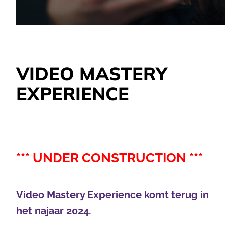
VIDEO MASTERY
EXPERIENCE
*** UNDER CONSTRUCTION ***
Video Mastery Experience komt terug in
het najaar 2024.