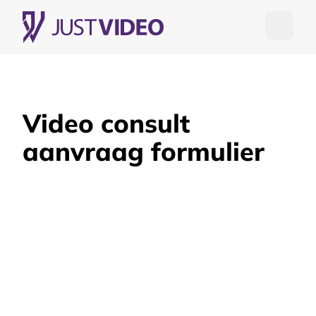
Open me
Video consult
aanvraag formulier
VIDEO CONSULT AANVRAGEN
VRIJBLIJVEND – 45 MIN. – BRUIKBARE
TIPS – HELDERHEID