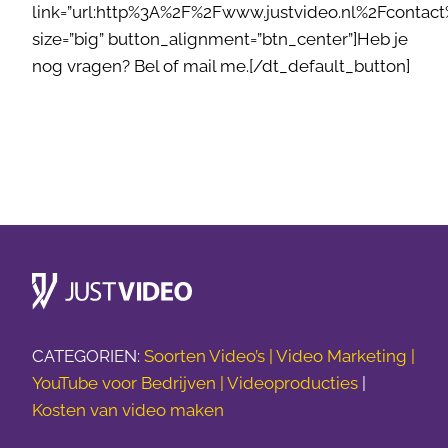
link=”url:http%3A%2F%2Fwww.justvideo.nl%2Fcontact%
size=”big” button_alignment=”btn_center”]Heb je
nog vragen? Bel of mail me.[/dt_default_button]
CATEGORIEN:
Soorten Video’s |
Video Marketing |
YouTube voor Bedrijven |
Videoproducties
|
Kosten van video maken