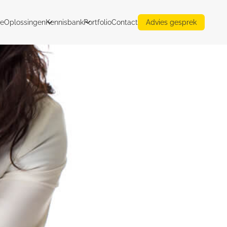
e
Oplossingen
Kennisbank
Portfolio
Contact
Advies gesprek