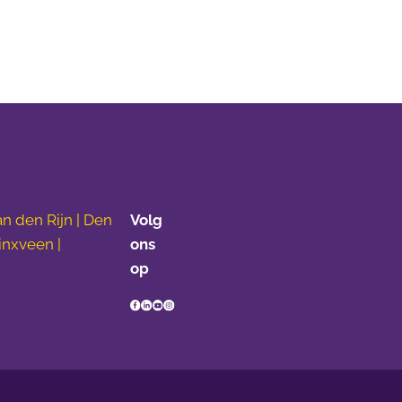
n den Rijn | Den
Volg
inxveen |
ons
op