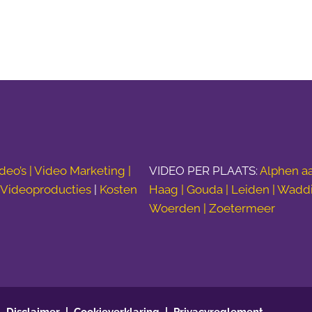
deo’s |
Video Marketing |
VIDEO PER PLAATS:
Alphen aa
|
Videoproducties
|
Kosten
Haag | Gouda | Leiden | Wadd
Woerden | Zoetermeer
Disclaimer
Cookieverklaring
Privacyreglement