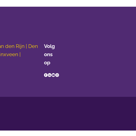
n den Rijn | Den
Volg
inxveen |
ons
op