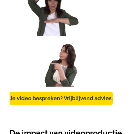
Je video bespreken? Vrijblijvend advies.
De impact van videoproductie