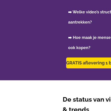
➡️
Welke video’s struct
aantrekken?
➡️ Hoe maak je mensen
ook kopen?
GRATIS aflevering 1 
De status van v
& trends