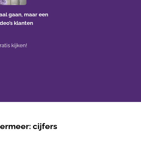
raal gaan, maar een
deo’s klanten
atis kijken!
ermeer: cijfers