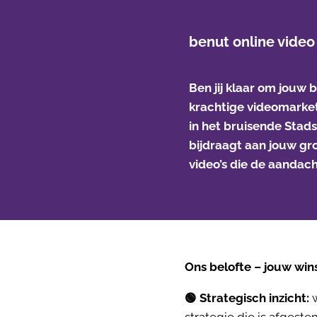
benut online video
Ben jij klaar om jouw 
krachtige videomarketi
in het bruisende Stads
bijdraagt aan jouw gr
video’s die de aandac
Ons belofte – jouw wins
🟢 Strategisch inzicht:
w
strategie die is afgest