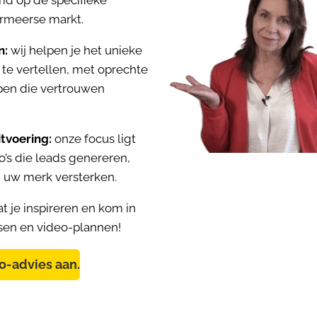
rmeerse markt.
n:
wij helpen je het unieke
 te vertellen, met oprechte
en die vertrouwen
itvoering:
onze focus ligt
o’s die leads genereren,
 uw merk versterken.
aat je inspireren en kom in
sen en video-plannen!
eo-advies aan.