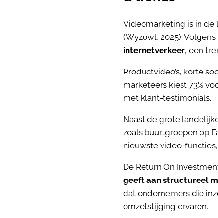
Videomarketing is in de l
(Wyzowl, 2025). Volgen
internetverkeer
, een tr
Productvideo’s, korte soc
marketeers kiest 73% voor
met klant-testimonials.
Naast de grote landelij
zoals buurtgroepen op Fa
nieuwste video-functies,
De Return On Investment 
geeft aan structureel m
dat ondernemers die in
omzetstijging ervaren.