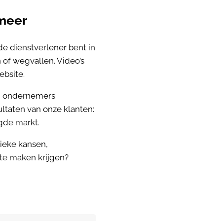
rmeer
de dienstverlener bent in
 of wegvallen. Video’s
ebsite.
en ondernemers
ultaten van onze klanten:
igde markt.
ieke kansen,
te maken krijgen?