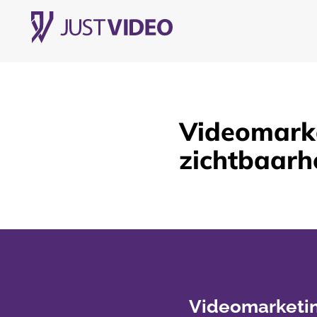
Videomarke
zichtbaarh
Videomarketin