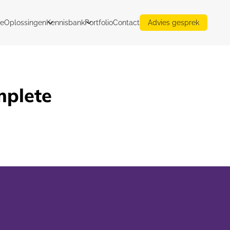
e
Oplossingen
Kennisbank
Portfolio
Contact
Advies gesprek
mplete