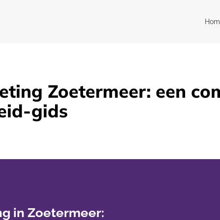
Hom
ting Zoetermeer: een co
eid-gids
g in Zoetermeer: