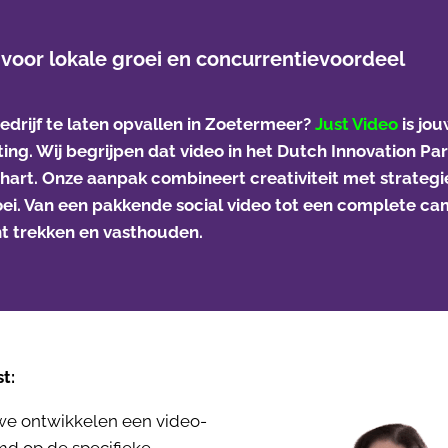
 voor lokale groei en concurrentievoordeel
bedrijf te laten opvallen in Zoetermeer?
Just Video
is jo
ng. Wij begrijpen dat video in het Dutch Innovation Park 
hart. Onze aanpak combineert creativiteit met strategie
oei. Van een pakkende social video tot een complete c
ht trekken en vasthouden.
t:
e ontwikkelen een video-
emd op de specifieke