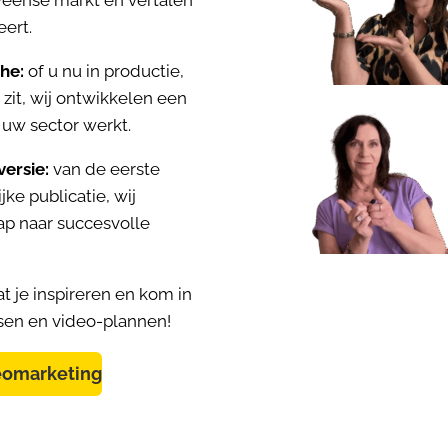
eert.
he:
of u nu in productie,
g zit, wij ontwikkelen een
 uw sector werkt.
ersie:
van de eerste
jke publicatie, wij
tap naar succesvolle
at je inspireren en kom in
sen en video-plannen!
deomarketing