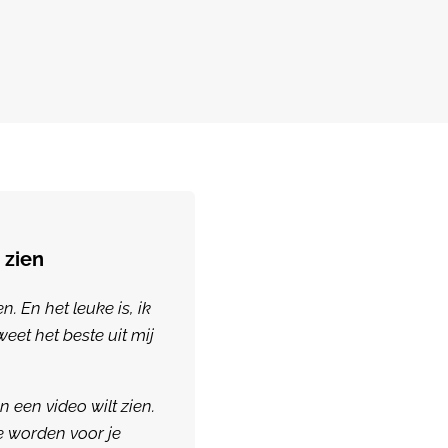
 zien
. En het leuke is, ik
“Jeanette heeft mij van A to
weet het beste uit mij
ondersteuning en betrok
vervolgens mee aan de sl
antwoorden en feedback 
 een video wilt zien.
e worden voor je