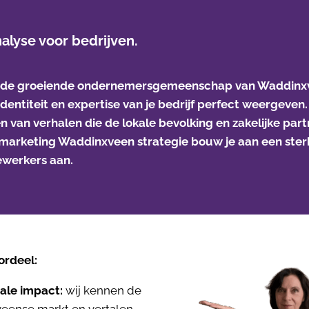
lyse voor bedrijven.
en de groeiende ondernemersgemeenschap van Waddin
 identiteit en expertise van je bedrijf perfect weergeven
en van verhalen die de lokale bevolking en zakelijke pa
arketing Waddinxveen strategie bouw je aan een sterk
ewerkers aan.
ordeel:
ale impact:
wij kennen de
eense markt en vertalen