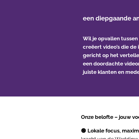
een diepgaande ana
Wil je opvallen tuss
creëert video’s die de
gericht op het vertell
een doordachte videom
juiste klanten en med
Onze belofte – jouw vo
🟢
Lokale focus, maxim
kracht van de Waddinxv