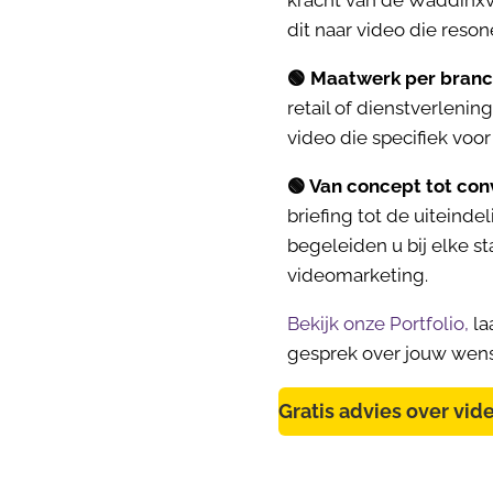
dit naar video die reson
🟢
Maatwerk per branc
retail of dienstverlenin
video die specifiek voor
🟢
Van concept tot conv
briefing tot de uiteindeli
begeleiden u bij elke s
videomarketing.
Bekijk onze Portfolio,
la
gesprek over jouw wen
Gratis advies over vi