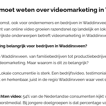
e moet weten over videomarketing i
komst, ook voor ondernemers en bedrijven in Waddinxveen
t van online video groeien razendsnel op landelijk en lok
grijkste onderwerpen betreft videomarketing in Waddinxv
ng belangrijk voor bedrijven in Waddinxveen?
 Waddinxveen, van familiebedrijven tot productiebedrijv
videomarketing. Maar waarom is dit zo belangrijk?
okale concurrentie is sterk. Een bedrijfsvideo, testimoni
n herkenbaar, juist in de regio Waddinxveen waar veel s
hten video:
54% van de Nederlandse consumenten kijkt 
orstmedia). Bij jongere doelgroepen is dat percentage v