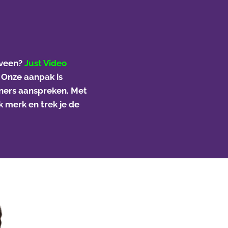
xveen?
Just Video
. Onze aanpak is
rtners aanspreken. Met
 merk en trek je de