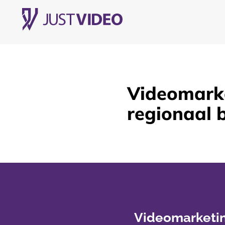
Videomarke
regionaal 
Videomarketin