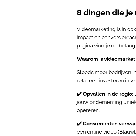
8 dingen die j
Videomarketing is in op
impact en conversiekrach
pagina vind je de belan
Waarom is videomarketi
Steeds meer bedrijven in
retailers, investeren in 
✔️ Opvallen in de regio:
L
jouw onderneming uniek e
opereren.
✔️ Consumenten verwac
een online video (Blauwb