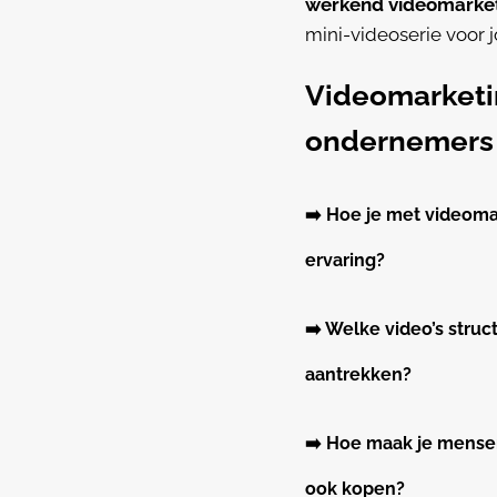
werkend videomarke
mini-videoserie voor j
Videomarketi
ondernemers 
➡️ Hoe je met videoma
ervaring?
➡️
Welke video’s struct
aantrekken?
➡️ Hoe maak je mensen
ook kopen?