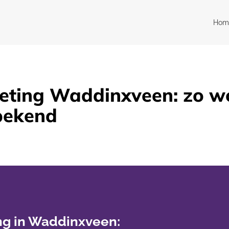
Hom
ting Waddinxveen: zo wo
bekend
g in Waddinxveen: