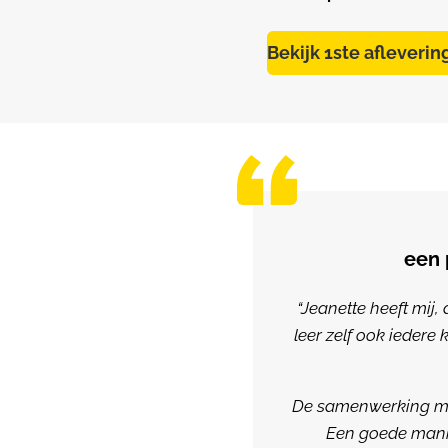
Bekijk 1ste afleveri
een 
“
Jeanette heeft mij, 
leer zelf ook iedere 
De samenwerking met 
Een goede manie