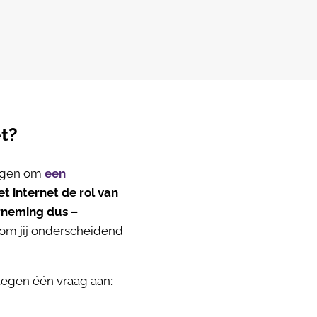
t?
wegen om
een
et internet de rol van
erneming dus –
arom jij onderscheidend
 tegen één vraag aan: