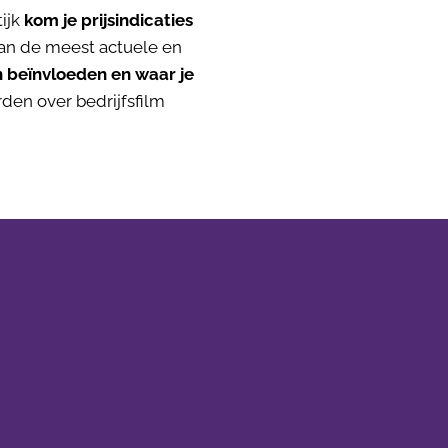
tijk
kom je prijsindicaties
van de meest actuele en
n beïnvloeden en waar je
rden over bedrijfsfilm