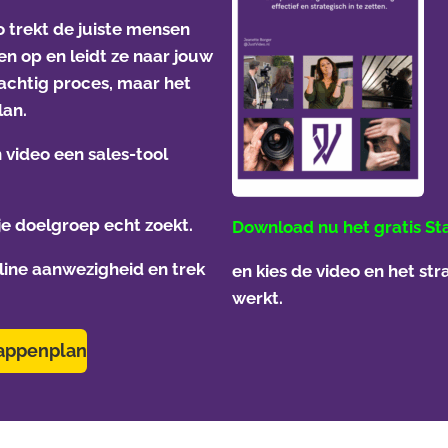
 trekt de juiste mensen
n op en leidt ze naar jouw
rachtig proces, maar het
lan.
 video een sales-tool
 je doelgroep echt zoekt.
Download nu het gratis S
line aanwezigheid en trek
en kies de video en het str
werkt.
appenplan