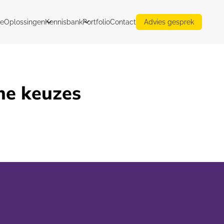
e
Oplossingen
Kennisbank
Portfolio
Contact
Advies gesprek
mme keuzes