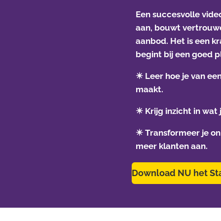
Een succesvolle video
aan, bouwt vertrouwe
aanbod. Het is een k
begint bij een goed p
✴️
Leer hoe je van een
maakt.
✴️
Krijg inzicht in wat
✴️
Transformeer je on
meer klanten aan.
Download NU het St