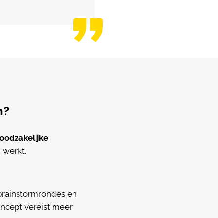
n?
noodzakelijke
 werkt.
l brainstormrondes en
oncept vereist meer